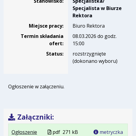
Stanowisko:
Specjalistka/
Specjalista w Biurze
Rektora
Miejsce pracy:
Biuro Rektora
Termin składania
08.03.2026 do godz.
ofert:
15:00
Status:
rozstrzygnięte
(dokonano wyboru)
Ogłoszenie w załączeniu.
Załączniki:
.
.
.
Plik
Ogłoszenie
pdf
271 kB
metryczka