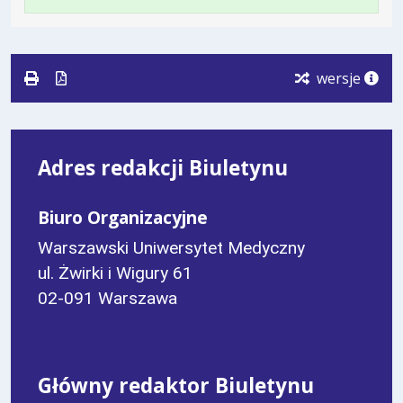
Plik
Rozmiar
Otwiera
w
w
pliku:
się
formacie
formacie:
271
w
pdf
kB
nowej
wersje
karcie.
Adres redakcji Biuletynu
Biuro Organizacyjne
Warszawski Uniwersytet Medyczny
ul. Żwirki i Wigury 61
02-091 Warszawa
Główny redaktor Biuletynu