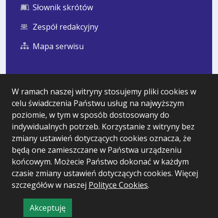
Słownik skrótów
Zespół redakcyjny
Mapa serwisu
Statystyka i dane osobowe
W ramach naszej witryny stosujemy pliki cookies w
celu świadczenia Państwu usług na najwyższym
Statystyki oglądalności
poziomie, w tym w sposób dostosowany do
Ostatnio dodane
indywidualnych potrzeb. Korzystanie z witryny bez
zmiany ustawień dotyczących cookies oznacza, że
Polityka prywatności
będą one zamieszczane w Państwa urządzeniu
końcowym. Możecie Państwo dokonać w każdym
czasie zmiany ustawień dotyczących cookies. Więcej
Wersja systemu: 5.7.0 [99]
szczegółów w naszej
Polityce Cookies
.
Ostatnia aktualizacja BIP: 07.08.2026 14:31
Akceptuję
CMS i hosting: Logonet Sp. z o.o. w Bydgoszczy