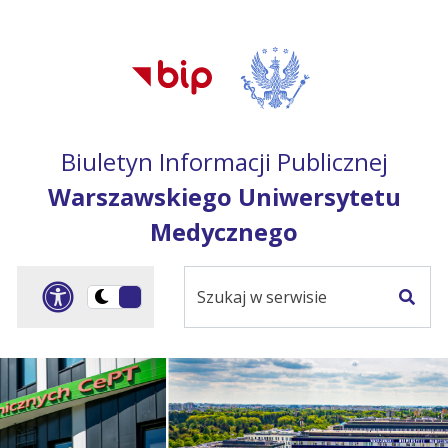
Przejdź do treści
Przejdź do mapy
Przejdź do
głównego menu
serwisu
Biuletyn Informacji Publicznej
Warszawskiego Uniwersytetu
Medycznego
Szukaj
Panel dostosowania ułat
Przełącz
w
Szuka
na
serwisie
wersję
ciemną