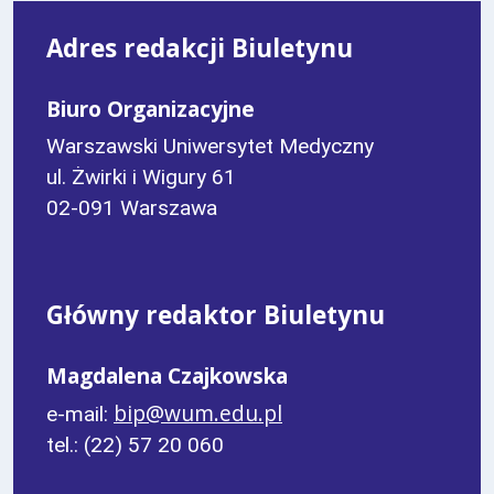
numer
Adres redakcji Biuletynu
Biuro Organizacyjne
Warszawski Uniwersytet Medyczny
ul. Żwirki i Wigury 61
02-091 Warszawa
Główny redaktor Biuletynu
Magdalena Czajkowska
bip@wum.edu.pl
e-mail:
tel.: (22) 57 20 060