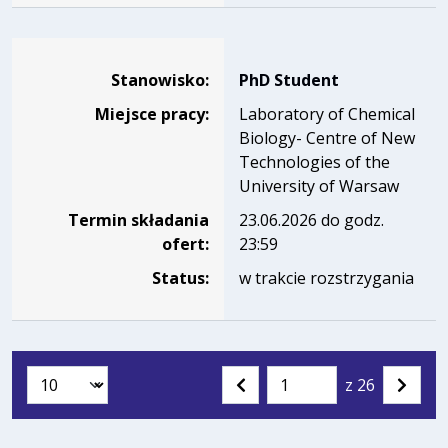
Dane dotyczące rekrutacji na stanowisko PhD Student
Stanowisko:
PhD Student
Miejsce pracy:
Laboratory of Chemical
Biology- Centre of New
Technologies of the
University of Warsaw
Termin składania
23.06.2026 do godz.
ofert:
23:59
Status:
w trakcie rozstrzygania
z 26
Liczba artykułów na stronie:
Przejdź
Poprzednia
Nastę
do
strona
strona
strony