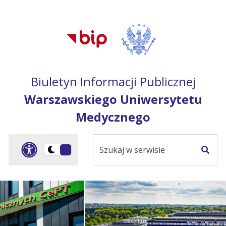
Przejdź do treści
Przejdź do mapy
Przejdź do
głównego menu
serwisu
Biuletyn Informacji Publicznej
Warszawskiego Uniwersytetu
Medycznego
Szukaj
Panel dostosowania ułat
Przełącz
w
Szuka
na
serwisie
wersję
ciemną