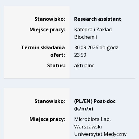
Dane dotyczące rekrutacji na stanowisko Research assista
Stanowisko:
Research assistant
Miejsce pracy:
Katedra i Zakład
Biochemii
Termin składania
30.09.2026 do godz.
ofert:
23:59
Status:
aktualne
Dane dotyczące rekrutacji na stanowisko (PL/EN) Post-doc
Stanowisko:
(PL/EN) Post-doc
(k/m/x)
Miejsce pracy:
Microbiota Lab,
Warszawski
Uniwersytet Medyczny