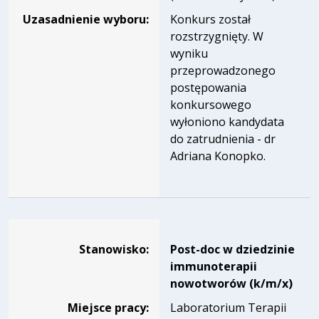
Uzasadnienie wyboru:
Konkurs został
rozstrzygnięty. W
wyniku
przeprowadzonego
postępowania
konkursowego
wyłoniono kandydata
do zatrudnienia - dr
Adriana Konopko.
Dane dotyczące rekrutacji na stanowisko Post-doc w dzie
Stanowisko:
Post-doc w dziedzinie
immunoterapii
nowotworów (k/m/x)
Miejsce pracy:
Laboratorium Terapii