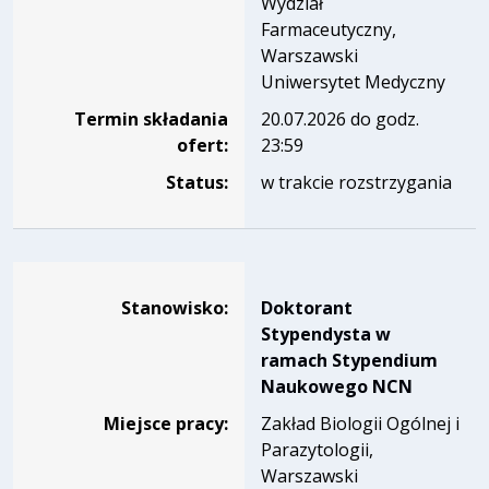
Wydział
Farmaceutyczny,
Warszawski
Uniwersytet Medyczny
Termin składania
20.07.2026 do godz.
ofert:
23:59
Status:
w trakcie rozstrzygania
Dane dotyczące rekrutacji na stanowisko Doktorant St
Stanowisko:
Doktorant
Stypendysta w
ramach Stypendium
Naukowego NCN
Miejsce pracy:
Zakład Biologii Ogólnej i
Parazytologii,
Warszawski