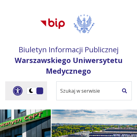
Przejdź do treści
Przejdź do mapy
Przejdź do
głównego menu
serwisu
Biuletyn Informacji Publicznej
Warszawskiego Uniwersytetu
Medycznego
Szukaj
Panel dostosowania ułat
Przełącz
w
Szuka
na
serwisie
wersję
ciemną