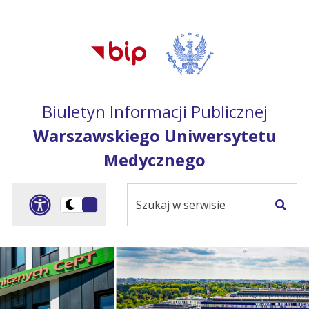
Przejdź do treści
Przejdź do mapy
Przejdź do
głównego menu
serwisu
Biuletyn Informacji Publicznej
Warszawskiego Uniwersytetu
Medycznego
Szukaj
Panel dostosowania ułat
Przełącz
w
Szuka
na
serwisie
wersję
ciemną