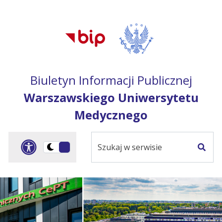
Przejdź do treści
Przejdź do mapy
Przejdź do
głównego menu
serwisu
Biuletyn Informacji Publicznej
Warszawskiego Uniwersytetu
Medycznego
Szukaj
Panel dostosowania ułat
Przełącz
w
Szuka
na
serwisie
wersję
ciemną