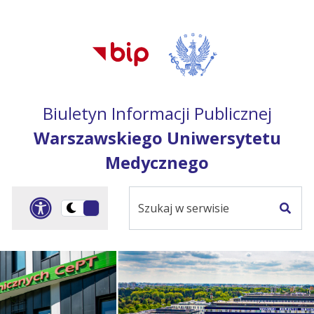
Przejdź do treści
Przejdź do mapy
Przejdź do
głównego menu
serwisu
Biuletyn Informacji Publicznej
Warszawskiego Uniwersytetu
Medycznego
Szukaj
Panel dostosowania ułat
Przełącz
w
Szuka
na
serwisie
wersję
ciemną