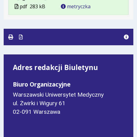
Plik
Rozmiar
Otwiera
Plik
pdf
283 kB
metryczka
w
pliku:
się
w
formacie:
283
w
formacie
pdf
kB
nowej
karcie.
Adres redakcji Biuletynu
Biuro Organizacyjne
Warszawski Uniwersytet Medyczny
ul. Żwirki i Wigury 61
02-091 Warszawa