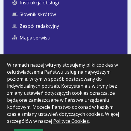
Instrukcja obsługi
Słownik skrótów
Zespół redakcyjny
Mapa serwisu
Statystyka i dane osobowe
W ramach naszej witryny stosujemy pliki cookies w
celu świadczenia Państwu usług na najwyższym
Statystyki oglądalności
poziomie, w tym w sposób dostosowany do
Ostatnio dodane
indywidualnych potrzeb. Korzystanie z witryny bez
zmiany ustawień dotyczących cookies oznacza, że
Polityka prywatności
będą one zamieszczane w Państwa urządzeniu
końcowym. Możecie Państwo dokonać w każdym
czasie zmiany ustawień dotyczących cookies. Więcej
Wersja systemu: 5.7.0 [99]
szczegółów w naszej
Polityce Cookies
.
Ostatnia aktualizacja BIP: 06.08.2026 16:13