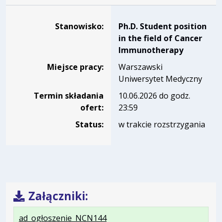
Dane dotyczące rekrutacji na stanowisko Ph.D. Student po
Stanowisko:
Ph.D. Student position
in the field of Cancer
Immunotherapy
Miejsce pracy:
Warszawski
Uniwersytet Medyczny
Termin składania
10.06.2026 do godz.
ofert:
23:59
Status:
w trakcie rozstrzygania
Załączniki:
.
.
.
ad_ogłoszenie_NCN144