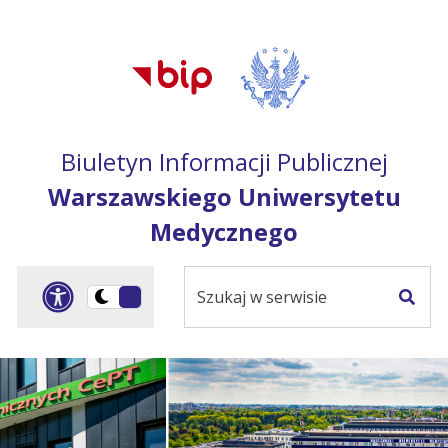
Przejdź do treści
Przejdź do mapy
Przejdź do
głównego menu
serwisu
Biuletyn Informacji Publicznej
Warszawskiego Uniwersytetu
Medycznego
Szukaj
Panel dostosowania ułat
Przełącz
w
Szuka
na
serwisie
wersję
ciemną