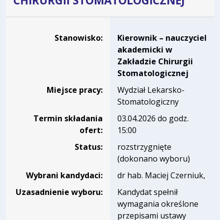
CHIRURGII STOMATOLOGICZNEJ
Dane dotyczące rekrutacji na stanowisko Kierownik – nauc
Stanowisko:
Kierownik – nauczyciel
akademicki w
Zakładzie Chirurgii
Stomatologicznej
Miejsce pracy:
Wydział Lekarsko-
Stomatologiczny
Termin składania
03.04.2026 do godz.
ofert:
15:00
Status:
rozstrzygnięte
(dokonano wyboru)
Wybrani kandydaci:
dr hab. Maciej Czerniuk,
Uzasadnienie wyboru:
Kandydat spełnił
wymagania określone
przepisami ustawy