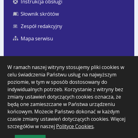
Instrukcja obsługi
Słownik skrótów
Zespół redakcyjny
Mapa serwisu
Statystyka i dane osobowe
W ramach naszej witryny stosujemy pliki cookies w
celu świadczenia Państwu usług na najwyższym
Statystyki oglądalności
poziomie, w tym w sposób dostosowany do
Ostatnio dodane
indywidualnych potrzeb. Korzystanie z witryny bez
zmiany ustawień dotyczących cookies oznacza, że
Polityka prywatności
będą one zamieszczane w Państwa urządzeniu
końcowym. Możecie Państwo dokonać w każdym
czasie zmiany ustawień dotyczących cookies. Więcej
Wersja systemu: 5.7.0 [99]
szczegółów w naszej
Polityce Cookies
.
Ostatnia aktualizacja BIP: 06.08.2026 16:13