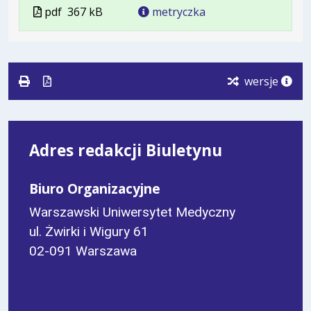
Plik
Rozmiar
Otwiera
Plik
pdf
367 kB
metryczka
w
pliku:
się
w
formacie:
367
w
formacie
pdf
kB
nowej
karcie.
wersje
Adres redakcji Biuletynu
Biuro Organizacyjne
Warszawski Uniwersytet Medyczny
ul. Żwirki i Wigury 61
02-091 Warszawa