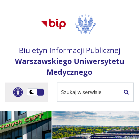
Przejdź do treści
Przejdź do mapy
Przejdź do
głównego menu
serwisu
Biuletyn Informacji Publicznej
Warszawskiego Uniwersytetu
Medycznego
Szukaj
Panel dostosowania ułat
Przełącz
w
Szuka
na
serwisie
wersję
ciemną