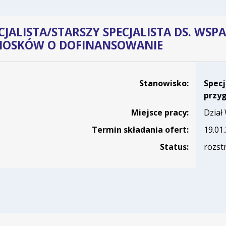
CJALISTA/STARSZY SPECJALISTA DS. W
IOSKÓW O DOFINANSOWANIE
czące rekrutacji na stanowisko Specjalista/starszy specjal
Stanowisko:
Specj
przy
Miejsce pracy:
Dział
Termin składania ofert:
19.01
Status:
rozst