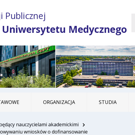
Przejdź do treści
Przejdź do mapy
Przejdź do
i Publicznej
głównego menu
serwisu
 Uniwersytetu Medycznego
STAWOWE
ORGANIZACJA
STUDIA
będący nauczycielami akademickimi
ygotowywaniu wniosków o dofinansowanie