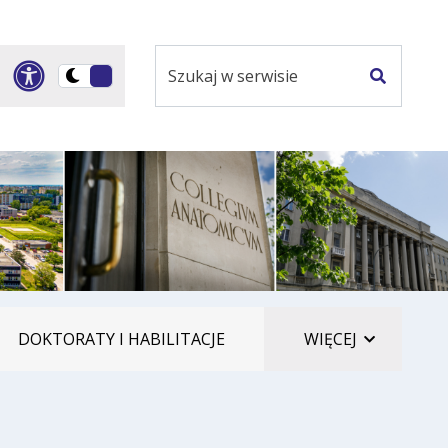
Szukaj
Panel dostosowania ułatwi
Przełącz
w
Szukaj
na
serwisie
wersję
ciemną
ELEMENTÓ
DOKTORATY I HABILITACJE
WIĘCEJ