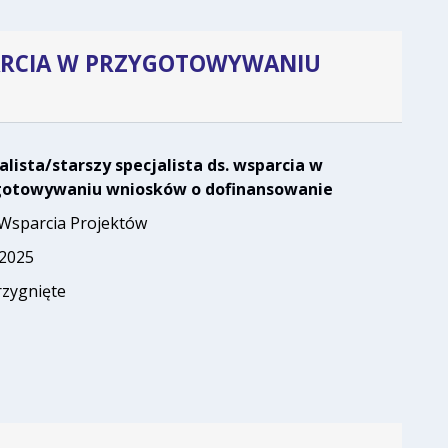
SPARCIA W PRZYGOTOWYWANIU
ista ds. wsparcia w przygotowywaniu wniosków o dofinansow
alista/starszy specjalista ds. wsparcia w
gotowywaniu wniosków o dofinansowanie
 Wsparcia Projektów
.2025
rzygnięte