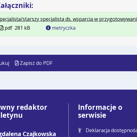
ałączniki:
pecjalista/starszy specjalista ds. wsparcia w przygotowywa
Plik
pdf
281 kB
metryczka
w
formacie
ukuj
Zapisz do PDF
ówny redaktor
Informacje o
uletynu
serwisie
Deklaracja dostępnośc
dalena Czajkowska