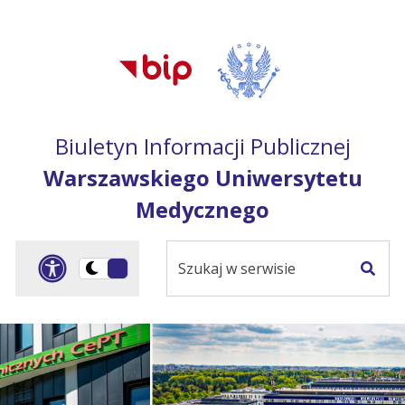
Przejdź do treści
Przejdź do mapy
Przejdź do
głównego menu
serwisu
Biuletyn Informacji Publicznej
Warszawskiego Uniwersytetu
Medycznego
Szukaj
Panel dostosowania ułat
Przełącz
w
Szuka
na
serwisie
wersję
ciemną