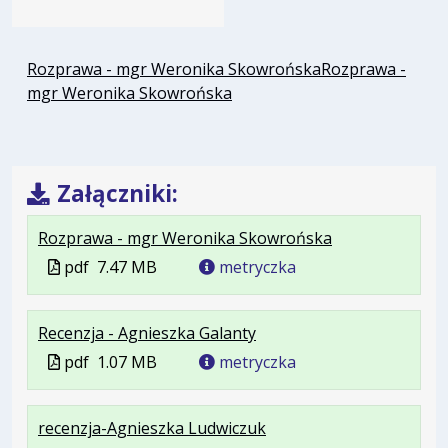
Rozprawa - mgr Weronika Skowrońska
Rozprawa -
mgr Weronika Skowrońska
Załączniki:
.
.
.
Rozprawa - mgr Weronika Skowrońska
Plik
Rozmiar
Otwiera
Plik
pdf
7.47 MB
metryczka
w
pliku:
się
w
formacie:
7.47
w
formacie
.
.
.
Recenzja - Agnieszka Galanty
pdf
MB
nowej
Plik
Rozmiar
Otwiera
karcie.
Plik
pdf
1.07 MB
metryczka
w
pliku:
się
w
formacie:
1.07
w
formacie
.
.
.
recenzja-Agnieszka Ludwiczuk
pdf
MB
nowej