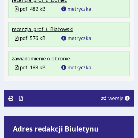
Plik
Rozmiar
Otwiera
karcie.
Plik
pdf
482 kB
metryczka
w
pliku:
się
w
formacie:
482
w
formacie
.
.
.
recenzja_prof_Ł_Błażowski
pdf
kB
nowej
Plik
Rozmiar
Otwiera
karcie.
Plik
pdf
576 kB
metryczka
w
pliku:
się
w
formacie:
576
w
formacie
.
.
.
zawiadomienie o obronie
pdf
kB
nowej
Plik
Rozmiar
Otwiera
karcie.
Plik
pdf
188 kB
metryczka
w
pliku:
się
w
formacie:
188
w
formacie
pdf
kB
nowej
karcie.
wersje
Adres redakcji Biuletynu