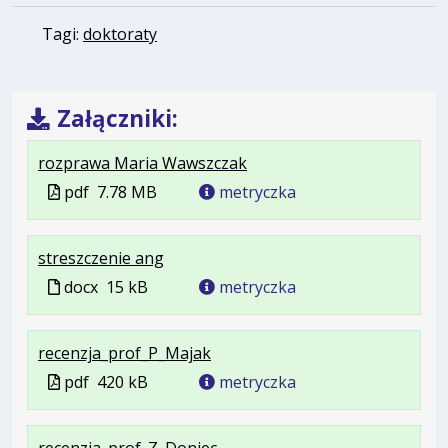
Tagi:
doktoraty
Załączniki:
.
.
.
rozprawa Maria Wawszczak
Plik
Rozmiar
Otwiera
Plik
pdf
7.78 MB
metryczka
w
pliku:
się
w
formacie:
7.78
w
formacie
.
.
streszczenie ang
pdf
MB
nowej
Plik
Rozmiar
karcie.
Plik
docx
15 kB
metryczka
w
pliku:
w
formacie:
15
formacie
.
.
.
recenzja_prof_P_Majak
docx
kB
Plik
Rozmiar
Otwiera
Plik
pdf
420 kB
metryczka
w
pliku:
się
w
formacie:
420
w
formacie
.
.
.
recenzja_prof_Z_Doniec
pdf
kB
nowej