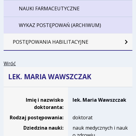
NAUKI FARMACEUTYCZNE
WYKAZ POSTĘPOWAŃ (ARCHIWUM)
POSTĘPOWANIA HABILITACYJNE
Wróć
LEK. MARIA WAWSZCZAK
Dane osoby oraz informacje o postępowaniu lek. Maria 
Imię i nazwisko
lek. Maria Wawszczak
doktoranta:
Rodzaj postępowania:
doktorat
Dziedzina nauki:
nauk medycznych i nauk
o zdrowiu