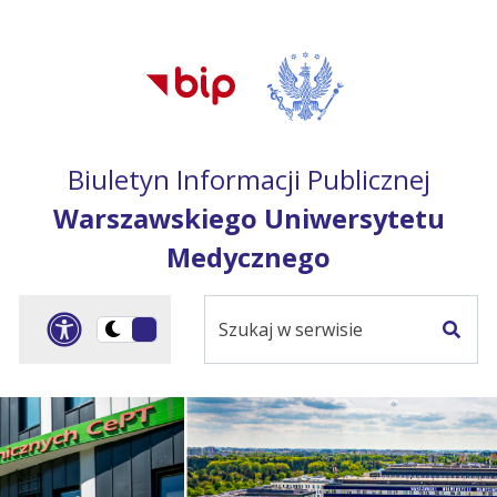
Przejdź do treści
Przejdź do mapy
Przejdź do
głównego menu
serwisu
Biuletyn Informacji Publicznej
Warszawskiego Uniwersytetu
Medycznego
Szukaj
Panel dostosowania ułat
Przełącz
w
Szuka
na
serwisie
wersję
ciemną