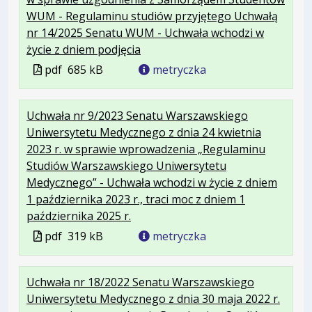
WUM - Regulaminu studiów przyjętego Uchwałą
nr 14/2025 Senatu WUM - Uchwała wchodzi w
.
.
.
życie z dniem podjęcia
Plik
Rozmiar
Otwiera
Plik
pdf
685 kB
metryczka
w
pliku:
się
w
formacie:
685
w
formacie
Uchwała nr 9/2023 Senatu Warszawskiego
pdf
kB
nowej
Uniwersytetu Medycznego z dnia 24 kwietnia
karcie.
2023 r. w sprawie wprowadzenia „Regulaminu
Studiów Warszawskiego Uniwersytetu
Medycznego” - Uchwała wchodzi w życie z dniem
1 października 2023 r., traci moc z dniem 1
.
.
.
października 2025 r.
Plik
Rozmiar
Otwiera
Plik
pdf
319 kB
metryczka
w
pliku:
się
w
formacie:
319
w
formacie
Uchwała nr 18/2022 Senatu Warszawskiego
pdf
kB
nowej
Uniwersytetu Medycznego z dnia 30 maja 2022 r.
karcie.