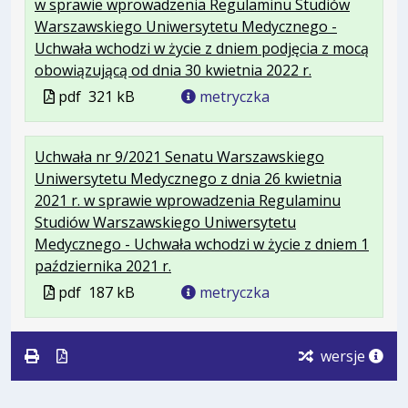
w sprawie wprowadzenia Regulaminu Studiów
Warszawskiego Uniwersytetu Medycznego -
Uchwała wchodzi w życie z dniem podjęcia z mocą
.
.
.
obowiązującą od dnia 30 kwietnia 2022 r.
Plik
Rozmiar
Otwiera
Plik
pdf
321 kB
metryczka
w
pliku:
się
w
formacie:
321
w
formacie
Uchwała nr 9/2021 Senatu Warszawskiego
pdf
kB
nowej
Uniwersytetu Medycznego z dnia 26 kwietnia
karcie.
2021 r. w sprawie wprowadzenia Regulaminu
Studiów Warszawskiego Uniwersytetu
Medycznego - Uchwała wchodzi w życie z dniem 1
.
.
.
października 2021 r.
Plik
Rozmiar
Otwiera
Plik
pdf
187 kB
metryczka
w
pliku:
się
w
formacie:
187
w
formacie
pdf
kB
nowej
wersje
karcie.