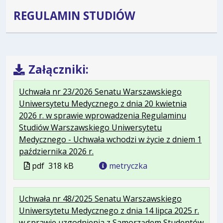
REGULAMIN STUDIÓW
Załączniki:
Uchwała nr 23/2026 Senatu Warszawskiego
Uniwersytetu Medycznego z dnia 20 kwietnia
2026 r. w sprawie wprowadzenia Regulaminu
Studiów Warszawskiego Uniwersytetu
Medycznego - Uchwała wchodzi w życie z dniem 1
.
.
.
października 2026 r.
Plik
Rozmiar
Otwiera
Plik
pdf
318 kB
metryczka
w
pliku:
się
w
formacie:
318
w
formacie
Uchwała nr 48/2025 Senatu Warszawskiego
pdf
kB
nowej
Uniwersytetu Medycznego z dnia 14 lipca 2025 r.
karcie.
w sprawie uzgodnienia z Samorządem Studentów