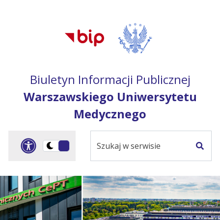
Przejdź do treści
Przejdź do mapy
Przejdź do
głównego menu
serwisu
Biuletyn Informacji Publicznej
Warszawskiego Uniwersytetu
Medycznego
Szukaj
Panel dostosowania ułat
Przełącz
w
Szuka
na
serwisie
wersję
ciemną