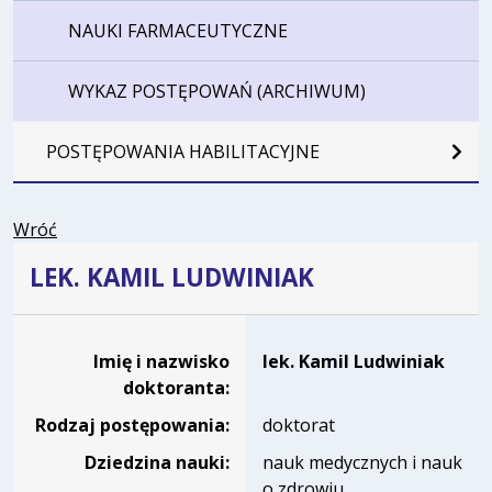
NAUKI FARMACEUTYCZNE
WYKAZ POSTĘPOWAŃ (ARCHIWUM)
POSTĘPOWANIA HABILITACYJNE
Wróć
LEK. KAMIL LUDWINIAK
Dane osoby oraz informacje o postępowaniu lek. Kamil Lu
Imię i nazwisko
lek. Kamil Ludwiniak
doktoranta:
Rodzaj postępowania:
doktorat
Dziedzina nauki:
nauk medycznych i nauk
o zdrowiu