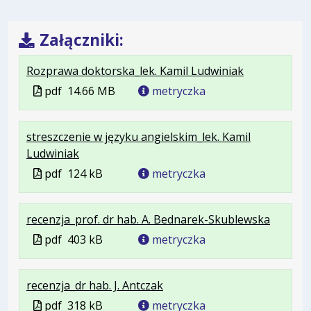
Załączniki:
.
.
.
Rozprawa doktorska_lek. Kamil Ludwiniak
Plik
Rozmiar
Otwiera
Plik
pdf
14.66 MB
metryczka
w
pliku:
się
w
formacie:
14.66
w
formacie
streszczenie w języku angielskim_lek. Kamil
pdf
MB
nowej
.
.
.
Ludwiniak
karcie.
Plik
Rozmiar
Otwiera
Plik
pdf
124 kB
metryczka
w
pliku:
się
w
formacie:
124
w
formacie
.
.
.
recenzja_prof. dr hab. A. Bednarek-Skublewska
pdf
kB
nowej
Plik
Rozmia
Otwiera
karcie.
Plik
pdf
403 kB
metryczka
w
pliku:
się
w
formaci
403
w
formacie
.
.
.
recenzja_dr hab. J. Antczak
pdf
kB
nowej
Plik
Rozmiar
Otwiera
karcie.
Plik
pdf
318 kB
metryczka