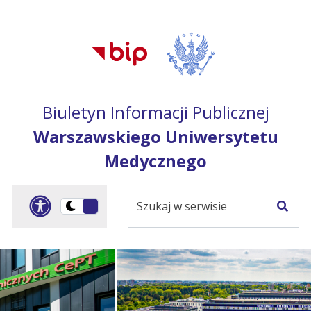
Przejdź do treści
Przejdź do mapy
Przejdź do
głównego menu
serwisu
Biuletyn Informacji Publicznej
Warszawskiego Uniwersytetu
Medycznego
Szukaj
Panel dostosowania ułat
Przełącz
w
Szuka
na
serwisie
wersję
ciemną