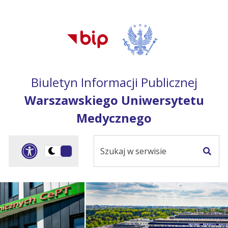
Przejdź do treści
Przejdź do mapy
Przejdź do
głównego menu
serwisu
Biuletyn Informacji Publicznej
Warszawskiego Uniwersytetu
Medycznego
Szukaj
Panel dostosowania ułat
Przełącz
w
Szuka
na
serwisie
wersję
ciemną