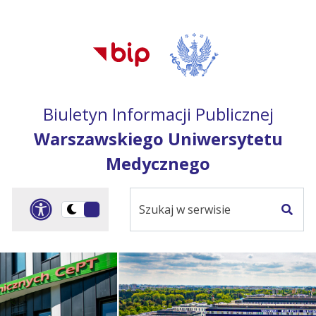
Przejdź do treści
Przejdź do mapy
Przejdź do
głównego menu
serwisu
Biuletyn Informacji Publicznej
Warszawskiego Uniwersytetu
Medycznego
Szukaj
Panel dostosowania ułat
Przełącz
w
Szuka
na
serwisie
wersję
ciemną