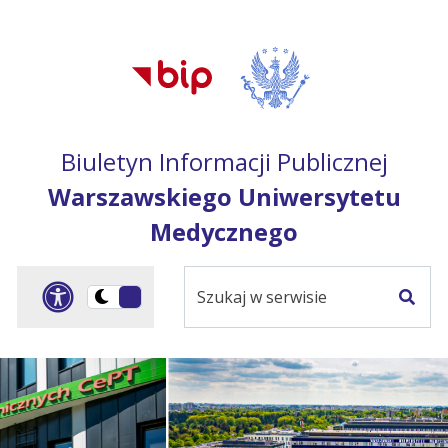
Przejdź do treści
Przejdź do mapy
Przejdź do
głównego menu
serwisu
Biuletyn Informacji Publicznej
Warszawskiego Uniwersytetu
Medycznego
Szukaj
Panel dostosowania ułat
Przełącz
w
Szuka
na
serwisie
wersję
ciemną