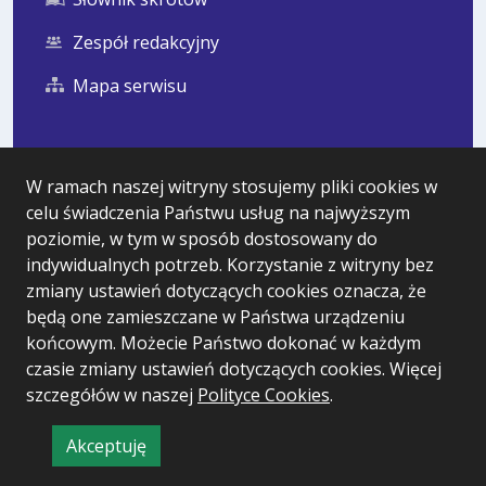
Zespół redakcyjny
Mapa serwisu
Statystyka i dane osobowe
W ramach naszej witryny stosujemy pliki cookies w
celu świadczenia Państwu usług na najwyższym
Statystyki oglądalności
poziomie, w tym w sposób dostosowany do
Ostatnio dodane
indywidualnych potrzeb. Korzystanie z witryny bez
zmiany ustawień dotyczących cookies oznacza, że
Polityka prywatności
będą one zamieszczane w Państwa urządzeniu
końcowym. Możecie Państwo dokonać w każdym
czasie zmiany ustawień dotyczących cookies. Więcej
Wersja systemu: 5.7.0 [99]
szczegółów w naszej
Polityce Cookies
.
Ostatnia aktualizacja BIP: 05.08.2026 12:32
Akceptuję
CMS i hosting: Logonet Sp. z o.o. w Bydgoszczy
informację