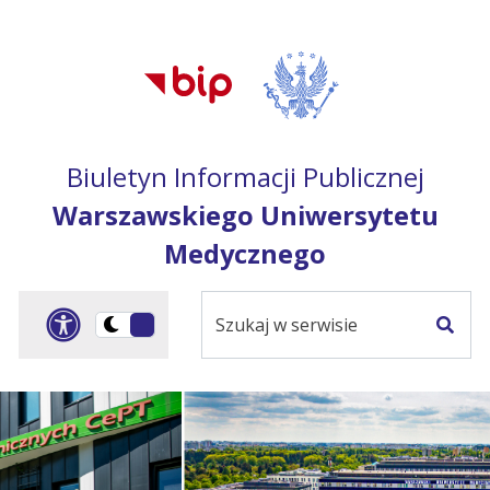
Przejdź do treści
Przejdź do mapy
Przejdź do
głównego menu
serwisu
Biuletyn Informacji Publicznej
Warszawskiego Uniwersytetu
Medycznego
Szukaj
Panel dostosowania ułat
Przełącz
w
Szuka
na
serwisie
wersję
ciemną