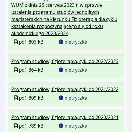
WUM z dnia 26 czerwca 2023 r. w sprawie
ustalenia programu studiów jednolitych
magisterskich na kierunku Fizjoterapia dla cyklu
kształcenia rozpoczynającego się od roku
.
.
.
akademickiego 2023/2024
Plik
Rozmiar
Otwiera
Plik
pdf
803 kB
metryczka
w
pliku:
się
w
formacie:
803
w
formacie
.
.
.
Program studiów, fizjoterapia, cykl od 2022/2023
pdf
kB
nowej
Plik
Rozmi
Otwie
karcie.
Plik
pdf
864 kB
metryczka
w
pliku:
się
w
formac
864
w
formacie
.
.
.
Program studiów, fizjoterapia, cykl od 2021/2022
pdf
kB
nowej
Plik
Rozmi
Otwie
karcie
Plik
pdf
809 kB
metryczka
w
pliku:
się
w
formac
809
w
formacie
.
.
.
Program studiów, fizjoterapia, cykl od 2020/2021
pdf
kB
nowej
Plik
Rozmi
Otwie
karcie
Plik
pdf
789 kB
metryczka
w
pliku:
się