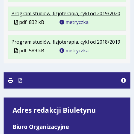
w
formac
789
w
formacie
.
.
.
Program studiów, fizjoterapia, cykl od 2019/2020
pdf
kB
nowej
Plik
Rozmi
Otwie
karcie
Plik
pdf
832 kB
metryczka
w
pliku:
się
w
formac
832
w
formacie
.
.
.
Program studiów, fizjoterapia, cykl od 2018/2019
pdf
kB
nowej
Plik
Rozmi
Otwie
karcie
Plik
pdf
589 kB
metryczka
w
pliku:
się
w
formac
589
w
formacie
pdf
kB
nowej
karcie
Adres redakcji Biuletynu
Biuro Organizacyjne