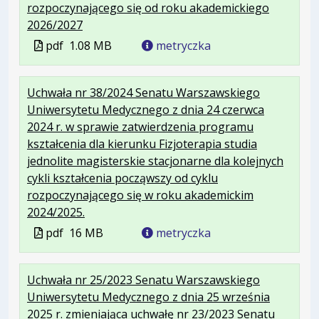
rozpoczynającego się od roku akademickiego
.
.
.
2026/2027
Plik
Rozmiar
Otwiera
Plik
pdf
1.08 MB
metryczka
w
pliku:
się
w
formacie:
1.08
w
formacie
Uchwała nr 38/2024 Senatu Warszawskiego
pdf
MB
nowej
Uniwersytetu Medycznego z dnia 24 czerwca
karcie.
2024 r. w sprawie zatwierdzenia programu
kształcenia dla kierunku Fizjoterapia studia
jednolite magisterskie stacjonarne dla kolejnych
cykli kształcenia począwszy od cyklu
rozpoczynającego się w roku akademickim
.
.
.
2024/2025.
Plik
Rozmiar
Otwiera
Plik
pdf
16 MB
metryczka
w
pliku:
się
w
formacie:
16
w
formacie
Uchwała nr 25/2023 Senatu Warszawskiego
pdf
MB
nowej
Uniwersytetu Medycznego z dnia 25 września
karcie.
2025 r. zmieniająca uchwałę nr 23/2023 Senatu