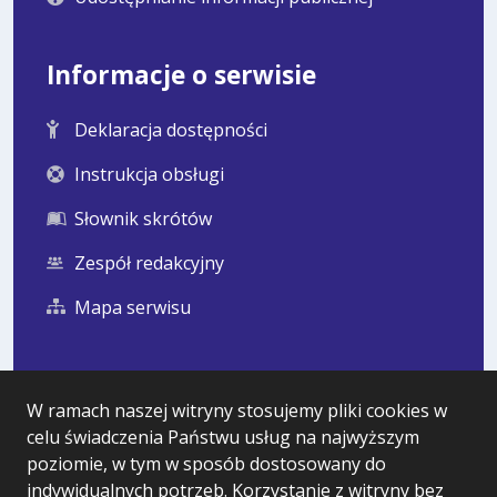
Informacje o serwisie
Deklaracja dostępności
Instrukcja obsługi
Słownik skrótów
Zespół redakcyjny
Mapa serwisu
Statystyka i dane osobowe
W ramach naszej witryny stosujemy pliki cookies w
celu świadczenia Państwu usług na najwyższym
Statystyki oglądalności
poziomie, w tym w sposób dostosowany do
Ostatnio dodane
indywidualnych potrzeb. Korzystanie z witryny bez