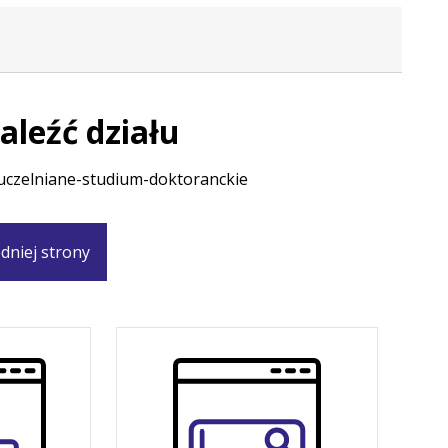
aleźć działu
y/uczelniane-studium-doktoranckie
dniej strony