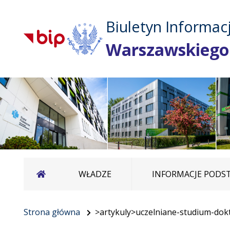
Biuletyn Informacj
Warszawskiego
Strona główna
WŁADZE
INFORMACJE POD
Strona główna
>artykuly>uczelniane-studium-dok