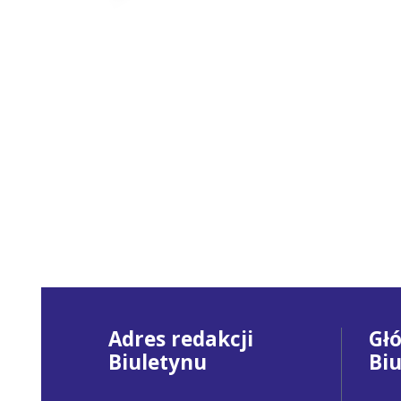
Adres redakcji
Gł
Biuletynu
Bi