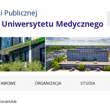
Przejdź do treści
Przejdź do mapy
Przejdź do
i Publicznej
głównego menu
serwisu
 Uniwersytetu Medycznego
STAWOWE
ORGANIZACJA
STUDIA
toranckie