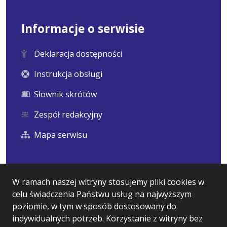
Informacje o serwisie
Deklaracja dostępności
Instrukcja obsługi
Słownik skrótów
Zespół redakcyjny
Mapa serwisu
Statystyka i dane osobowe
W ramach naszej witryny stosujemy pliki cookies w
celu świadczenia Państwu usług na najwyższym
Statystyki oglądalności
poziomie, w tym w sposób dostosowany do
Ostatnio dodane
indywidualnych potrzeb. Korzystanie z witryny bez