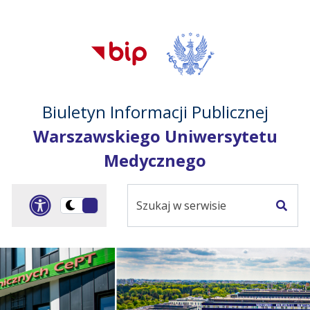
Przejdź do treści
Przejdź do mapy
Przejdź do
głównego menu
serwisu
Biuletyn Informacji Publicznej
Warszawskiego Uniwersytetu
Medycznego
Szukaj
Panel dostosowania ułat
Przełącz
w
Szuka
na
serwisie
wersję
ciemną