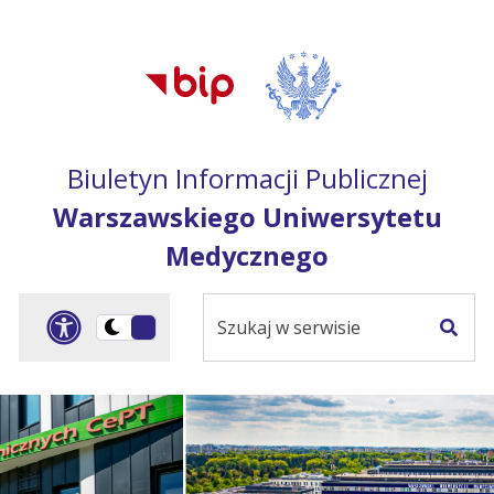
Przejdź do treści
Przejdź do mapy
Przejdź do
głównego menu
serwisu
Biuletyn Informacji Publicznej
Warszawskiego Uniwersytetu
Medycznego
Szukaj
Panel dostosowania ułat
Przełącz
w
Szuka
na
serwisie
wersję
ciemną