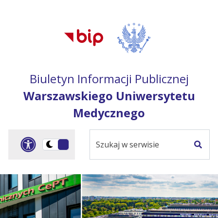
Przejdź do treści
Przejdź do mapy
Przejdź do
głównego menu
serwisu
Biuletyn Informacji Publicznej
Warszawskiego Uniwersytetu
Medycznego
Szukaj
Panel dostosowania ułat
Przełącz
w
Szuka
na
serwisie
wersję
ciemną