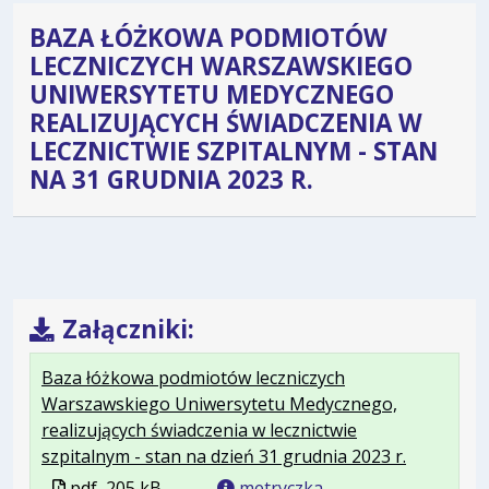
BAZA ŁÓŻKOWA PODMIOTÓW
LECZNICZYCH WARSZAWSKIEGO
UNIWERSYTETU MEDYCZNEGO
REALIZUJĄCYCH ŚWIADCZENIA W
LECZNICTWIE SZPITALNYM - STAN
NA 31 GRUDNIA 2023 R.
Załączniki:
Baza łóżkowa podmiotów leczniczych
Warszawskiego Uniwersytetu Medycznego,
realizujących świadczenia w lecznictwie
.
.
.
szpitalnym - stan na dzień 31 grudnia 2023 r.
Plik
Rozmiar
Otwiera
Plik
pdf
205 kB
metryczka