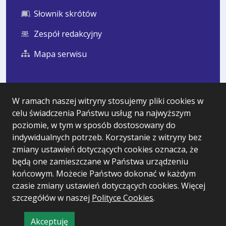
Słownik skrótów
Zespół redakcyjny
Mapa serwisu
Statystyka i dane osobowe
W ramach naszej witryny stosujemy pliki cookies w
celu świadczenia Państwu usług na najwyższym
Statystyki oglądalności
poziomie, w tym w sposób dostosowany do
Ostatnio dodane
indywidualnych potrzeb. Korzystanie z witryny bez
zmiany ustawień dotyczących cookies oznacza, że
Polityka prywatności
będą one zamieszczane w Państwa urządzeniu
końcowym. Możecie Państwo dokonać w każdym
czasie zmiany ustawień dotyczących cookies. Więcej
Wersja systemu: 5.7.0 [99]
szczegółów w naszej
Polityce Cookies
.
Ostatnia aktualizacja BIP: 05.08.2026 12:32
Akceptuję