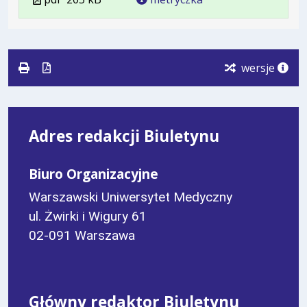
w
pliku:
się
w
formacie:
205
w
formacie
pdf
kB
nowej
karcie.
wersje
Adres redakcji Biuletynu
Biuro Organizacyjne
Warszawski Uniwersytet Medyczny
ul. Żwirki i Wigury 61
02-091 Warszawa
Główny redaktor Biuletynu