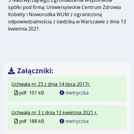
spółki pod firmą: Uniwersyteckie Centrum Zdrowia
Kobiety i Noworodka WUM z ograniczoną
odpowiedzialnością z siedzibą w Warszawie z dnia 13
kwietnia 2021.
Załączniki:
.
.
.
Uchwała nr 23 z dnia 14 lipca 2017r.
Plik
Rozmiar
Otwiera
Plik
pdf
101 kB
metryczka
w
pliku:
się
w
formacie:
101
w
formacie
.
.
.
Uchwała nr 3 z dnia 13 kwietnia 2021 r.
pdf
kB
nowej
Plik
Rozmiar
Otwiera
karcie.
Plik
pdf
188 kB
metryczka
w
pliku:
się
w
formacie:
188
w