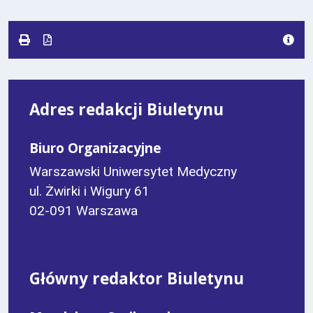
formacie
pdf
kB
nowej
karcie.
Adres redakcji Biuletynu
Biuro Organizacyjne
Warszawski Uniwersytet Medyczny
ul. Żwirki i Wigury 61
02-091 Warszawa
Główny redaktor Biuletynu