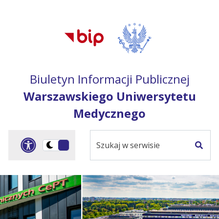
Przejdź do treści
Przejdź do mapy
Przejdź do
głównego menu
serwisu
Biuletyn Informacji Publicznej
Warszawskiego Uniwersytetu
Medycznego
Szukaj
Panel dostosowania ułat
Przełącz
w
Szuka
na
serwisie
wersję
ciemną