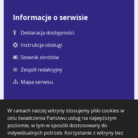
Informacje o serwisie
Deklaracja dostępności
Instrukcja obsługi
Słownik skrótów
Zespół redakcyjny
Mapa serwisu
Statystyka i dane osobowe
W ramach naszej witryny stosujemy pliki cookies w
celu świadczenia Państwu usług na najwyższym
Statystyki oglądalności
poziomie, w tym w sposób dostosowany do
Ostatnio dodane
indywidualnych potrzeb. Korzystanie z witryny bez