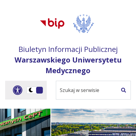
Przejdź do treści
Przejdź do mapy
Przejdź do
głównego menu
serwisu
Biuletyn Informacji Publicznej
Warszawskiego Uniwersytetu
Medycznego
Szukaj
Panel dostosowania ułat
Przełącz
w
Szuka
na
serwisie
wersję
ciemną